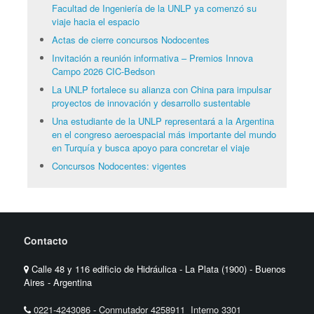
Facultad de Ingeniería de la UNLP ya comenzó su
viaje hacia el espacio
Actas de cierre concursos Nodocentes
Invitación a reunión informativa – Premios Innova
Campo 2026 CIC-Bedson
La UNLP fortalece su alianza con China para impulsar
proyectos de innovación y desarrollo sustentable
Una estudiante de la UNLP representará a la Argentina
en el congreso aeroespacial más importante del mundo
en Turquía y busca apoyo para concretar el viaje
Concursos Nodocentes: vigentes
Contacto
Calle 48 y 116 edificio de Hidráulica - La Plata (1900) - Buenos
Aires - Argentina
0221-4243086
-
Conmutador 4258911 Interno 3301