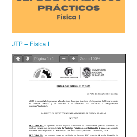
JTP – Física I
Página
1
/
1
Zoom
100%