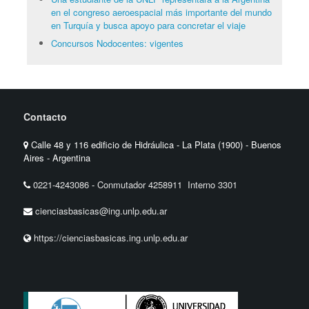
en el congreso aeroespacial más importante del mundo
en Turquía y busca apoyo para concretar el viaje
Concursos Nodocentes: vigentes
Contacto
Calle 48 y 116 edificio de Hidráulica - La Plata (1900) - Buenos
Aires - Argentina
0221-4243086
-
Conmutador 4258911 Interno 3301
cienciasbasicas@ing.unlp.edu.ar
https://cienciasbasicas.ing.unlp.edu.ar