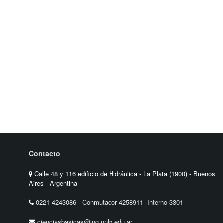
Contacto
Calle 48 y 116 edificio de Hidráulica - La Plata (1900) - Buenos
Aires - Argentina
0221-4243086
-
Conmutador 4258911 Interno 3301
cienciasbasicas@ing.unlp.edu.ar