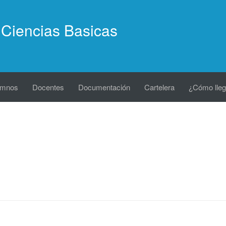
Ciencias Basicas
umnos
Docentes
Documentación
Cartelera
¿Cómo lleg