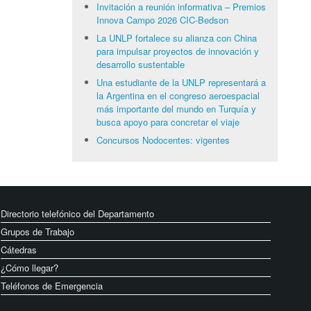
Invitación a reunión informativa – Premios
Innova Campo 2026 CIC-Bedson
La UNLP fortalece su alianza con China
para impulsar proyectos de innovación y
desarrollo sustentable
Una estudiante de la UNLP representará a
la Argentina en el congreso aeroespacial
más importante del mundo en Turquía y
busca apoyo para concretar el viaje
Concursos Nodocentes: vigentes
Directorio telefónico del Departamento
Grupos de Trabajo
Cátedras
¿Cómo llegar?
Teléfonos de Emergencia