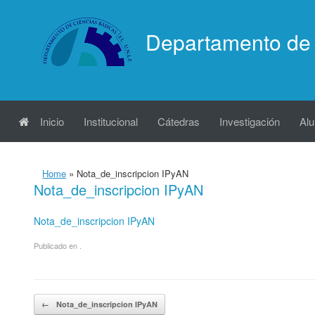
Saltar
al
Departamento de 
contenido
Inicio
Institucional
Cátedras
Investigación
Al
Home
»
Nota_de_inscripcion IPyAN
Nota_de_inscripcion IPyAN
Nota_de_inscripcion IPyAN
Publicado en .
Navegador de artículos
←
Nota_de_inscripcion IPyAN