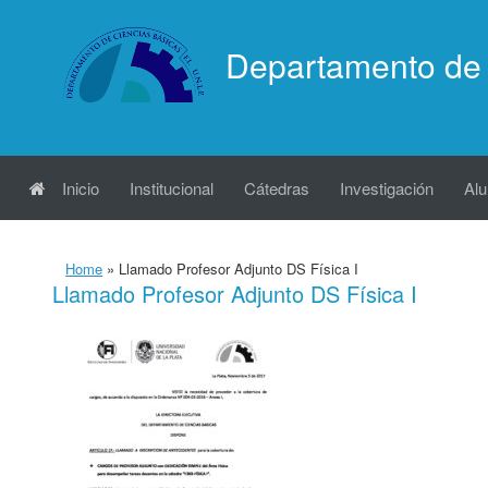
Saltar
al
Departamento de 
contenido
Inicio
Institucional
Cátedras
Investigación
Al
Home
»
Llamado Profesor Adjunto DS Física I
Llamado Profesor Adjunto DS Física I