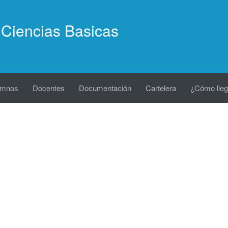
Ciencias Basicas
umnos
Docentes
Documentación
Cartelera
¿Cómo lleg