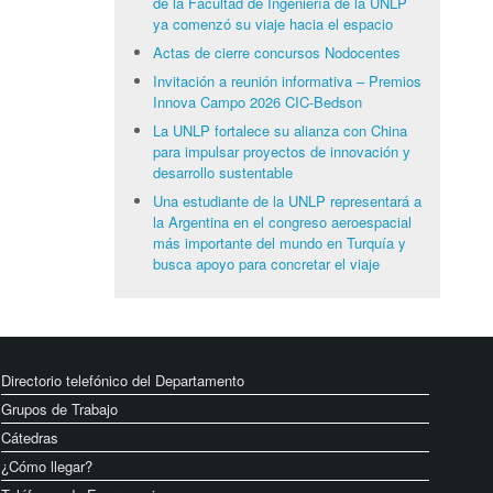
de la Facultad de Ingeniería de la UNLP
ya comenzó su viaje hacia el espacio
Actas de cierre concursos Nodocentes
Invitación a reunión informativa – Premios
Innova Campo 2026 CIC-Bedson
La UNLP fortalece su alianza con China
para impulsar proyectos de innovación y
desarrollo sustentable
Una estudiante de la UNLP representará a
la Argentina en el congreso aeroespacial
más importante del mundo en Turquía y
busca apoyo para concretar el viaje
Directorio telefónico del Departamento
Grupos de Trabajo
Cátedras
¿Cómo llegar?