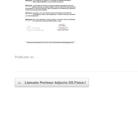
Publicado en .
Navegador de artículos
←
Llamado Profesor Adjunto DS Física I