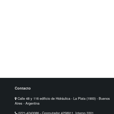
Contacto
Calle 48 y 116 edificio de Hidráulica - La Plata (1900) - Buenos
Aires - Argentina
0221-4243086
-
Conmutador 4258911 Interno 3301