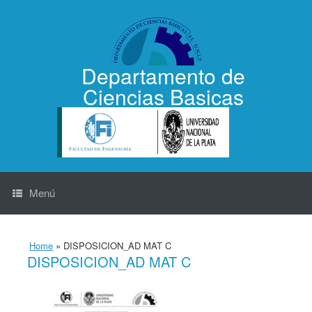
Saltar
al
contenido
Departamento de
Ciencias Basicas
Menú
Home
»
DISPOSICION_AD MAT C
DISPOSICION_AD MAT C