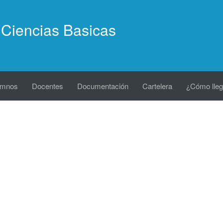
Ciencias Basicas
umnos
Docentes
Documentación
Cartelera
¿Cómo lleg