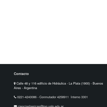
Contacto
Calle 48 y 116 edificio de Hidráulica - La Plata (1900) - Buenos
Aires - Argentina
0221-4243086
-
Conmutador 4258911 Interno 3301
cienciasbasicas@ing.unlp.edu.ar