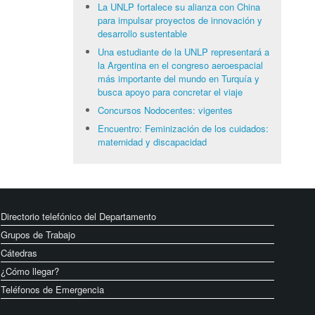
La UNLP fortalece su alianza con China
para impulsar proyectos de innovación y
desarrollo sustentable
Una estudiante de la UNLP representará a
la Argentina en el congreso aeroespacial
más importante del mundo en Turquía y
busca apoyo para concretar el viaje
Concursos Nodocentes: vigentes
Encuentro: Feminización de los cuidados:
maternidad y discapacidad
Directorio telefónico del Departamento
Grupos de Trabajo
Cátedras
¿Cómo llegar?
Teléfonos de Emergencia