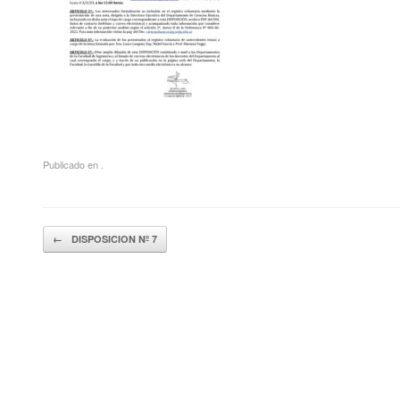
Publicado en .
Navegador de artículos
←
DISPOSICION Nº 7