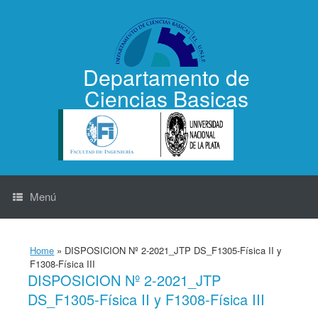
Saltar
al
contenido
Departamento de
Ciencias Basicas
Menú
Home
»
DISPOSICION Nº 2-2021_JTP DS_F1305-Física II y
F1308-Física III
DISPOSICION Nº 2-2021_JTP
DS_F1305-Física II y F1308-Física III