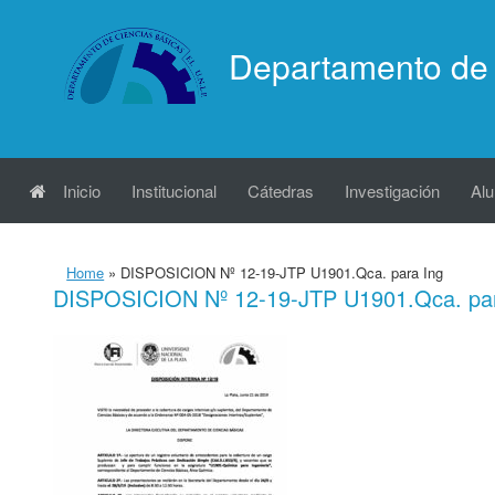
Saltar
al
Departamento de 
contenido
Inicio
Institucional
Cátedras
Investigación
Al
Home
»
DISPOSICION Nº 12-19-JTP U1901.Qca. para Ing
DISPOSICION Nº 12-19-JTP U1901.Qca. par