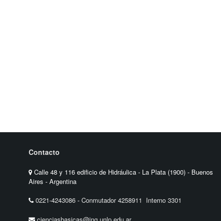
Contacto
Calle 48 y 116 edificio de Hidráulica - La Plata (1900) - Buenos
Aires - Argentina
0221-4243086
-
Conmutador 4258911 Interno 3301
cienciasbasicas@ing.unlp.edu.ar