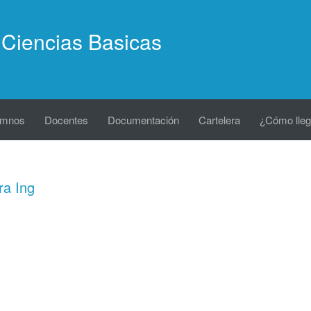
Ciencias Basicas
umnos
Docentes
Documentación
Cartelera
¿Cómo lleg
a Ing