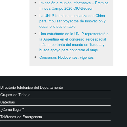
Invitación a reunión informativa – Premios
Innova Campo 2026 CIC-Bedson
La UNLP fortalece su alianza con China
para impulsar proyectos de innovación y
desarrollo sustentable
Una estudiante de la UNLP representará a
la Argentina en el congreso aeroespacial
más importante del mundo en Turquía y
busca apoyo para concretar el viaje
Concursos Nodocentes: vigentes
Directorio telefónico del Departamento
Grupos de Trabajo
Cátedras
¿Cómo llegar?
Teléfonos de Emergencia