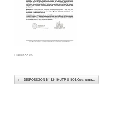
Publicado en .
Navegador de artículos
←
DISPOSICION Nº 12-19-JTP U1901.Qca. para…