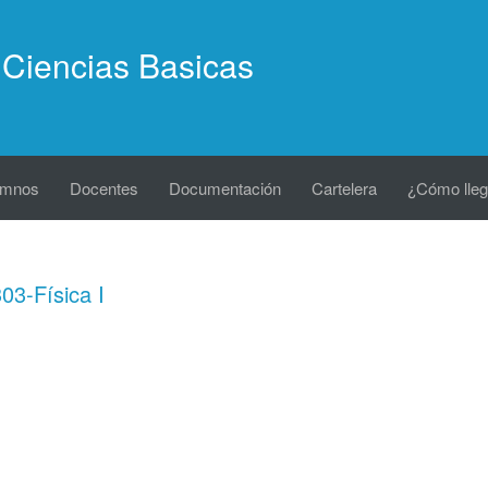
Ciencias Basicas
umnos
Docentes
Documentación
Cartelera
¿Cómo lleg
3-Física I