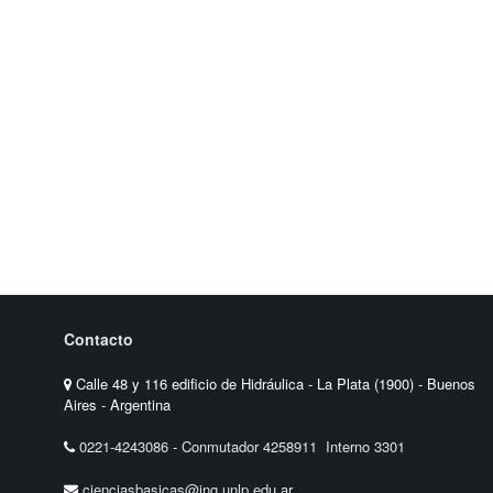
Contacto
Calle 48 y 116 edificio de Hidráulica - La Plata (1900) - Buenos
Aires - Argentina
0221-4243086
-
Conmutador 4258911 Interno 3301
cienciasbasicas@ing.unlp.edu.ar