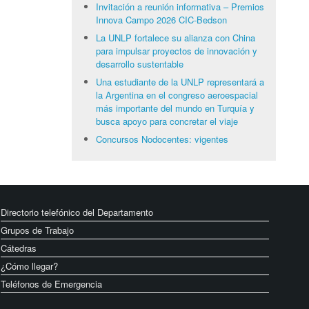
Invitación a reunión informativa – Premios
Innova Campo 2026 CIC-Bedson
La UNLP fortalece su alianza con China
para impulsar proyectos de innovación y
desarrollo sustentable
Una estudiante de la UNLP representará a
la Argentina en el congreso aeroespacial
más importante del mundo en Turquía y
busca apoyo para concretar el viaje
Concursos Nodocentes: vigentes
Directorio telefónico del Departamento
Grupos de Trabajo
Cátedras
¿Cómo llegar?
Teléfonos de Emergencia