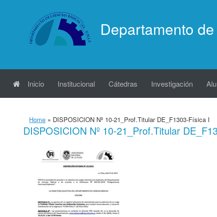
Saltar
al
Departamento de 
contenido
Inicio
Institucional
Cátedras
Investigación
Al
Home
»
DISPOSICION Nº 10-21_Prof.Titular DE_F1303-Física I
DISPOSICION Nº 10-21_Prof.Titular DE_F130