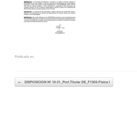
Publicado en .
Navegador de artículos
←
DISPOSICION Nº 10-21_Prof.Titular DE_F1303-Física I