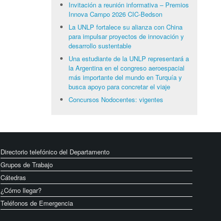
Invitación a reunión informativa – Premios
Innova Campo 2026 CIC-Bedson
La UNLP fortalece su alianza con China
para impulsar proyectos de innovación y
desarrollo sustentable
Una estudiante de la UNLP representará a
la Argentina en el congreso aeroespacial
más importante del mundo en Turquía y
busca apoyo para concretar el viaje
Concursos Nodocentes: vigentes
Directorio telefónico del Departamento
Grupos de Trabajo
Cátedras
¿Cómo llegar?
Teléfonos de Emergencia