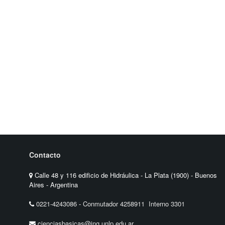
Contacto
Calle 48 y 116 edificio de Hidráulica - La Plata (1900) - Buenos
Aires - Argentina
0221-4243086
-
Conmutador 4258911 Interno 3301
cienciasbasicas@ing.unlp.edu.ar