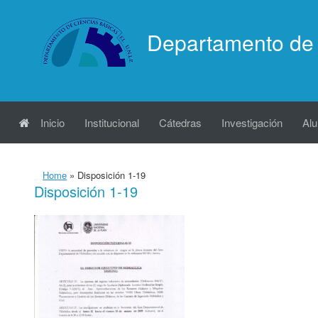
Saltar
al
Departamento de 
contenido
Inicio
Institucional
Cátedras
Investigación
Al
Home
»
Disposición 1-19
Disposición 1-19