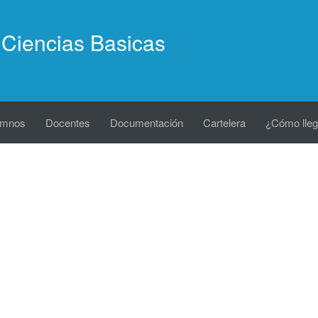
Ciencias Basicas
umnos
Docentes
Documentación
Cartelera
¿Cómo lleg