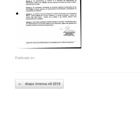
Publicado en .
Navegador de artículos
←
dispo interna n8 2019