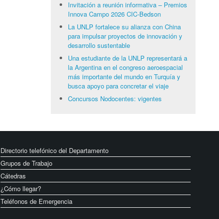
Invitación a reunión informativa – Premios
Innova Campo 2026 CIC-Bedson
La UNLP fortalece su alianza con China
para impulsar proyectos de innovación y
desarrollo sustentable
Una estudiante de la UNLP representará a
la Argentina en el congreso aeroespacial
más importante del mundo en Turquía y
busca apoyo para concretar el viaje
Concursos Nodocentes: vigentes
Directorio telefónico del Departamento
Grupos de Trabajo
Cátedras
¿Cómo llegar?
Teléfonos de Emergencia