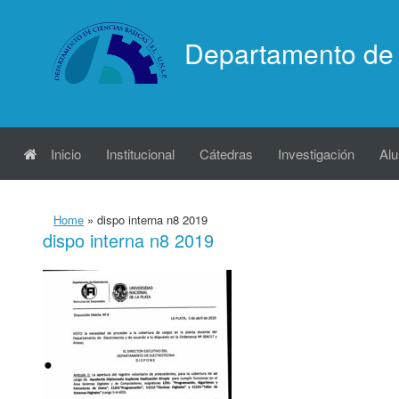
Saltar
al
Departamento de 
contenido
Inicio
Institucional
Cátedras
Investigación
Al
Home
»
dispo interna n8 2019
dispo interna n8 2019