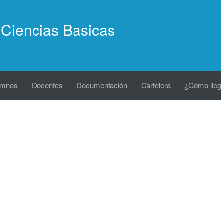
Ciencias Basicas
umnos
Docentes
Documentación
Cartelera
¿Cómo lleg