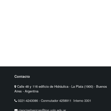
Contacto
Calle 48 y 116 edificio de Hidráulica - La Plata (1900) - Buenos
Aires - Argentina
0221-4243086
-
Conmutador 4258911 Interno 3301
cienciasbasicas@ing.unlp.edu.ar