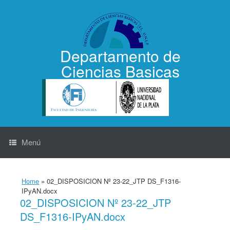
Saltar
al
contenido
Departamento de
Ciencias Basicas
Menú
Home
»
02_DISPOSICION Nº 23-22_JTP DS_F1316-
IPyAN.docx
02_DISPOSICION Nº 23-22_JTP
DS_F1316-IPyAN.docx