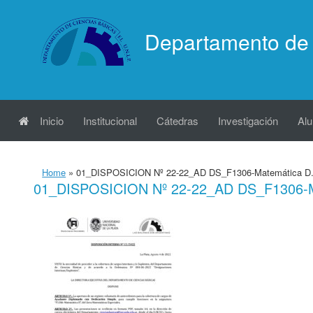
Saltar
al
Departamento de 
contenido
Inicio
Institucional
Cátedras
Investigación
Al
Home
»
01_DISPOSICION Nº 22-22_AD DS_F1306-Matemática D
01_DISPOSICION Nº 22-22_AD DS_F1306-M