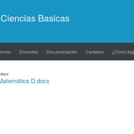
Ciencias Basicas
umnos
Docentes
Documentación
Cartelera
¿Cómo lleg
.docx
atemática D.docx