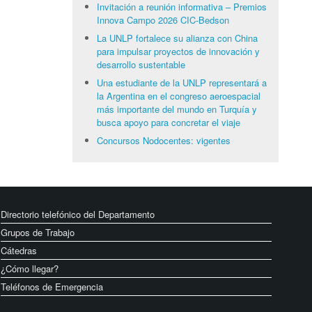
Invitación a reunión informativa – Premios
Innova Campo 2026 CIC-Bedson
La UNLP fortalece su alianza con China
para impulsar proyectos de innovación y
desarrollo sustentable
Una estudiante de la UNLP representará a
la Argentina en el congreso aeroespacial
más importante del mundo en Turquía y
busca apoyo para concretar el viaje
Concursos Nodocentes: vigentes
Directorio telefónico del Departamento
Grupos de Trabajo
Cátedras
¿Cómo llegar?
Teléfonos de Emergencia