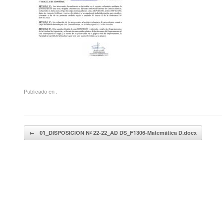
Publicado en .
Navegador de artículos
←
01_DISPOSICION Nº 22-22_AD DS_F1306-Matemática D.docx