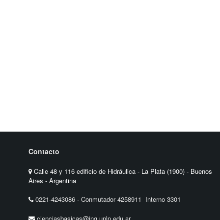
Contacto
Calle 48 y 116 edificio de Hidráulica - La Plata (1900) - Buenos
Aires - Argentina
0221-4243086
-
Conmutador 4258911 Interno 3301
cienciasbasicas@ing.unlp.edu.ar