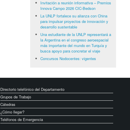
Invitación a reunión informativa – Premios
Innova Campo 2026 CIC-Bedson
La UNLP fortalece su alianza con China
para impulsar proyectos de innovación y
desarrollo sustentable
Una estudiante de la UNLP representará a
la Argentina en el congreso aeroespacial
más importante del mundo en Turquía y
busca apoyo para concretar el viaje
Concursos Nodocentes: vigentes
Directorio telefónico del Departamento
Grupos de Trabajo
Cátedras
¿Cómo llegar?
Teléfonos de Emergencia