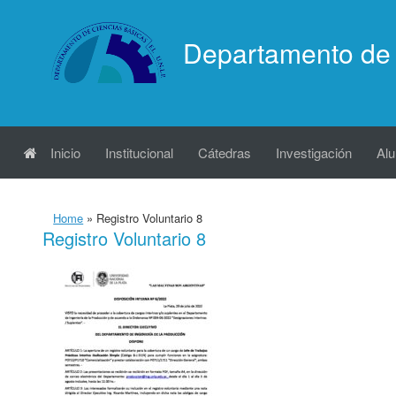
Saltar
al
Departamento de 
contenido
Inicio
Institucional
Cátedras
Investigación
Al
Home
»
Registro Voluntario 8
Registro Voluntario 8