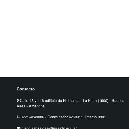
Contacto
Calle 48 y 116 edificio de Hidráulica - La Plata (1900) - Buenos
Aires - Argentina
0221-4243086
-
Conmutador 4258911 Interno 3301
cienciasbasicas@ing.unlp.edu.ar