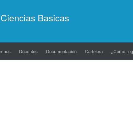
Ciencias Basicas
umnos
Docentes
Documentación
Cartelera
¿Cómo lleg