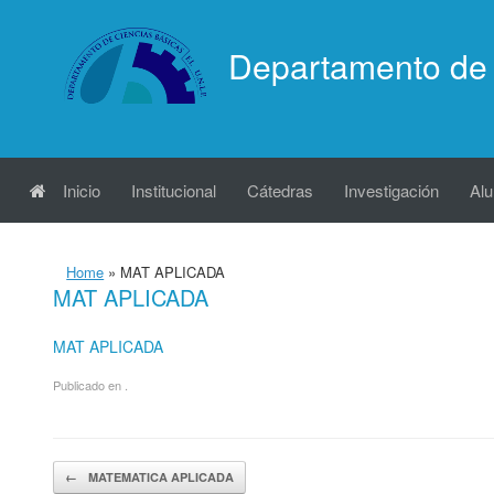
Saltar
al
Departamento de 
contenido
Inicio
Institucional
Cátedras
Investigación
Al
Home
»
MAT APLICADA
MAT APLICADA
MAT APLICADA
Publicado en .
Navegador de artículos
←
MATEMATICA APLICADA