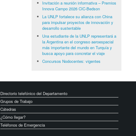
Invitación a reunión informativa – Premios
Innova Campo 2026 CIC-Bedson
La UNLP fortalece su alianza con China
para impulsar proyectos de innovación y
desarrollo sustentable
Una estudiante de la UNLP representará a
la Argentina en el congreso aeroespacial
más importante del mundo en Turquía y
busca apoyo para concretar el viaje
Concursos Nodocentes: vigentes
Directorio telefónico del Departamento
Grupos de Trabajo
Cátedras
¿Cómo llegar?
Teléfonos de Emergencia