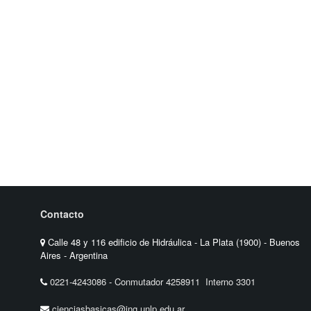
Contacto
Calle 48 y 116 edificio de Hidráulica - La Plata (1900) - Buenos
Aires - Argentina
0221-4243086
-
Conmutador 4258911 Interno 3301
cienciasbasicas@ing.unlp.edu.ar