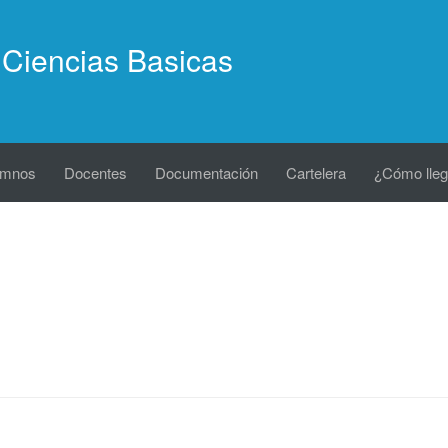
Ciencias Basicas
umnos
Docentes
Documentación
Cartelera
¿Cómo lleg