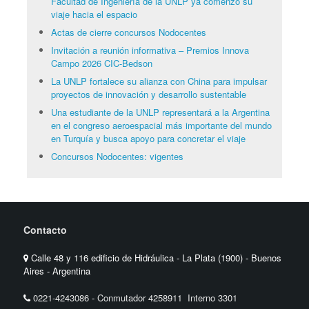
Facultad de Ingeniería de la UNLP ya comenzó su
viaje hacia el espacio
Actas de cierre concursos Nodocentes
Invitación a reunión informativa – Premios Innova
Campo 2026 CIC-Bedson
La UNLP fortalece su alianza con China para impulsar
proyectos de innovación y desarrollo sustentable
Una estudiante de la UNLP representará a la Argentina
en el congreso aeroespacial más importante del mundo
en Turquía y busca apoyo para concretar el viaje
Concursos Nodocentes: vigentes
Contacto
Calle 48 y 116 edificio de Hidráulica - La Plata (1900) - Buenos
Aires - Argentina
0221-4243086
-
Conmutador 4258911 Interno 3301