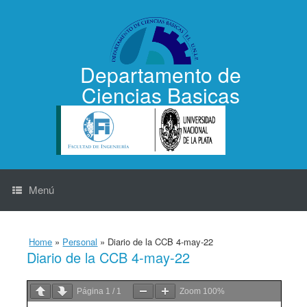
Saltar
al
contenido
Departamento de
Ciencias Basicas
Menú
Home
»
Personal
»
Diario de la CCB 4-may-22
Diario de la CCB 4-may-22
Página
1
/
1
Zoom
100%