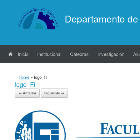
Saltar
al
Departamento de 
contenido
Inicio
Institucional
Cátedras
Investigación
Al
Home
»
logo_Fi
logo_Fi
← Anterior
Siguiente →