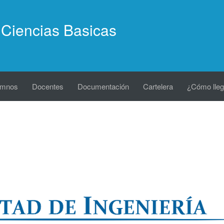
Ciencias Basicas
umnos
Docentes
Documentación
Cartelera
¿Cómo lleg