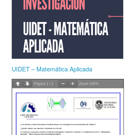
UIDET – Matemática Aplicada
Página
1
/
1
Zoom
100%