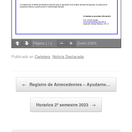
Página
1
/
1
Zoom
100%
Publicado en
Cartelera
,
Noticia Destacada
.
Navegador de artículos
←
Registro de Antecedentes – Ayudante…
Horarios 2º semestre 2023
→