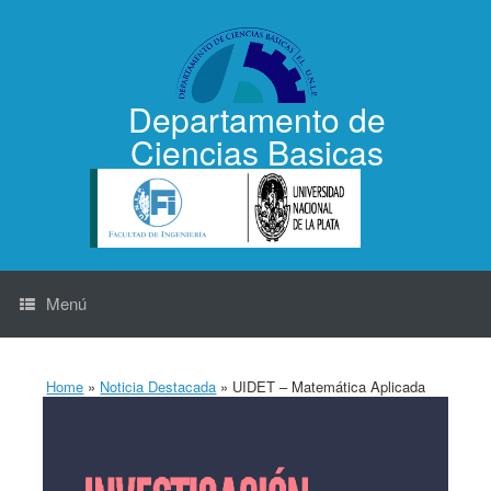
Saltar
al
contenido
Departamento de
Ciencias Basicas
Menú
Home
»
Noticia Destacada
»
UIDET – Matemática Aplicada