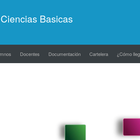
Ciencias Basicas
umnos
Docentes
Documentación
Cartelera
¿Cómo lleg