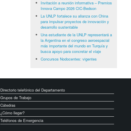
Invitación a reunión informativa – Premios
Innova Campo 2026 CIC-Bedson
La UNLP fortalece su alianza con China
para impulsar proyectos de innovación y
desarrollo sustentable
Una estudiante de la UNLP representará a
la Argentina en el congreso aeroespacial
más importante del mundo en Turquía y
busca apoyo para concretar el viaje
Concursos Nodocentes: vigentes
Directorio telefónico del Departamento
Grupos de Trabajo
Cátedras
¿Cómo llegar?
Teléfonos de Emergencia