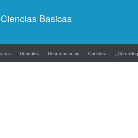
Ciencias Basicas
umnos
Docentes
Documentación
Cartelera
¿Cómo lleg