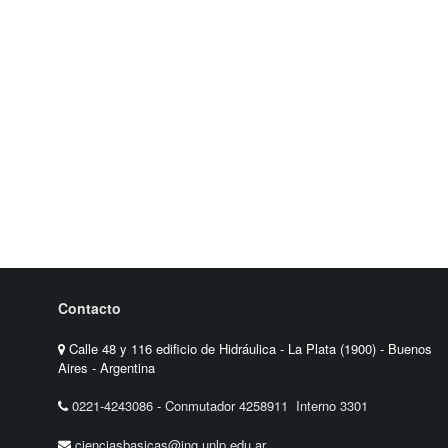
Contacto
Calle 48 y 116 edificio de Hidráulica - La Plata (1900) - Buenos
Aires - Argentina
0221-4243086
-
Conmutador 4258911 Interno 3301
cienciasbasicas@ing.unlp.edu.ar