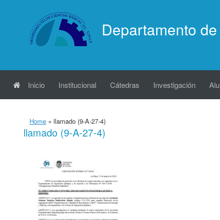
Saltar
al
Departamento de 
contenido
Inicio
Institucional
Cátedras
Investigación
Al
Home
»
llamado (9-A-27-4)
llamado (9-A-27-4)