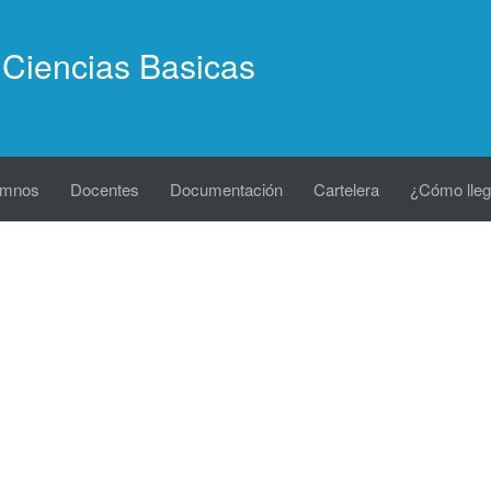
Ciencias Basicas
umnos
Docentes
Documentación
Cartelera
¿Cómo lleg