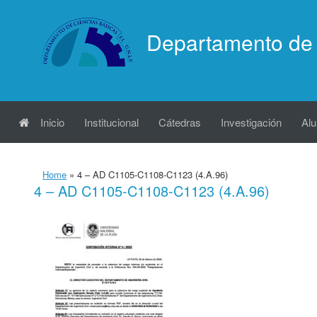
Saltar
al
Departamento de 
contenido
Inicio
Institucional
Cátedras
Investigación
Al
Home
»
4 – AD C1105-C1108-C1123 (4.A.96)
4 – AD C1105-C1108-C1123 (4.A.96)