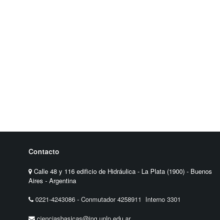
Contacto
Calle 48 y 116 edificio de Hidráulica - La Plata (1900) - Buenos
Aires - Argentina
0221-4243086
-
Conmutador 4258911 Interno 3301
cienciasbasicas@ing.unlp.edu.ar