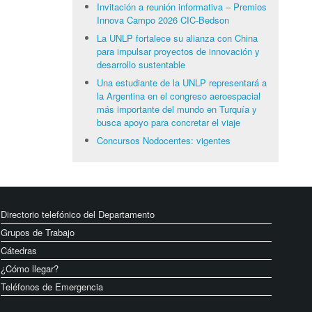
Invitación a reunión informativa – Premios
Innova Campo 2026 CIC-Bedson
La UNLP fortalece su alianza con China
para impulsar proyectos de innovación y
desarrollo sustentable
Una estudiante de la UNLP representará a
la Argentina en el congreso aeroespacial
más importante del mundo en Turquía y
busca apoyo para concretar el viaje
Concursos Nodocentes: vigentes
Directorio telefónico del Departamento
Grupos de Trabajo
Cátedras
¿Cómo llegar?
Teléfonos de Emergencia