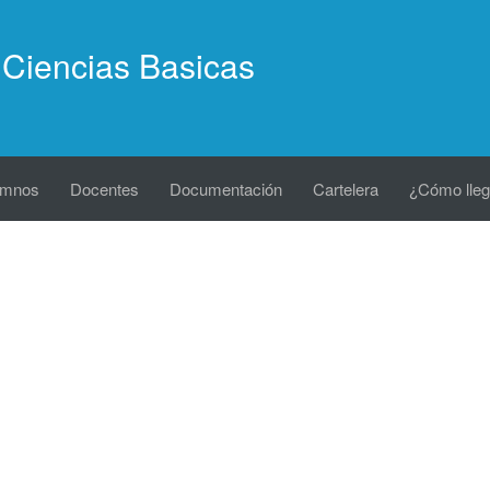
Ciencias Basicas
umnos
Docentes
Documentación
Cartelera
¿Cómo lleg