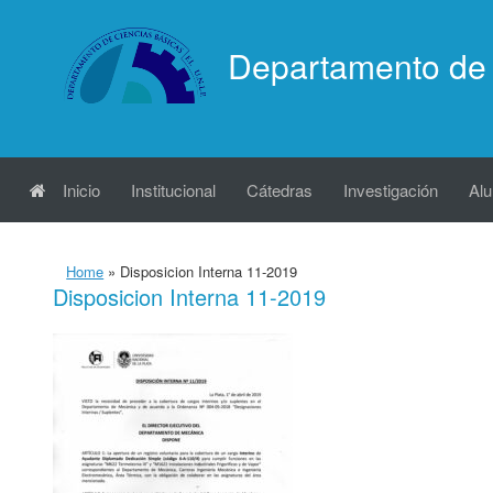
Saltar
al
Departamento de 
contenido
Inicio
Institucional
Cátedras
Investigación
Al
Home
»
Disposicion Interna 11-2019
Disposicion Interna 11-2019