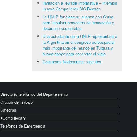
Invitación a reunión informativa – Premios
Innova Campo 2026 CIC-Bedson
La UNLP fortalece su alianza con China
para impulsar proyectos de innovación y
desarrollo sustentable
Una estudiante de la UNLP representará a
la Argentina en el congreso aeroespacial
más importante del mundo en Turquía y
busca apoyo para concretar el viaje
Concursos Nodocentes: vigentes
Directorio telefónico del Departamento
Grupos de Trabajo
Cátedras
¿Cómo llegar?
Teléfonos de Emergencia