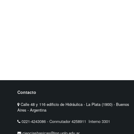
Contacto
Calle 48 y 116 edificio de Hidráulica - La Plata (1900) - Buenos
Aires - Argentina
0221-4243086
-
Conmutador 4258911 Interno 3301
cienciasbasicas@ing.unlp.edu.ar