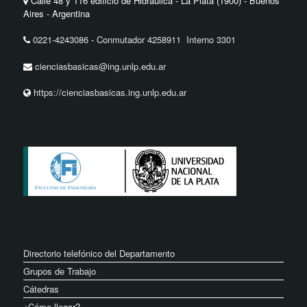
Calle 48 y 116 edificio de Hidráulica - La Plata (1900) - Buenos
Aires - Argentina
0221-4243086
-
Conmutador 4258911 Interno 3301
cienciasbasicas@ing.unlp.edu.ar
https://cienciasbasicas.ing.unlp.edu.ar
Directorio telefónico del Departamento
Grupos de Trabajo
Cátedras
¿Cómo llegar?