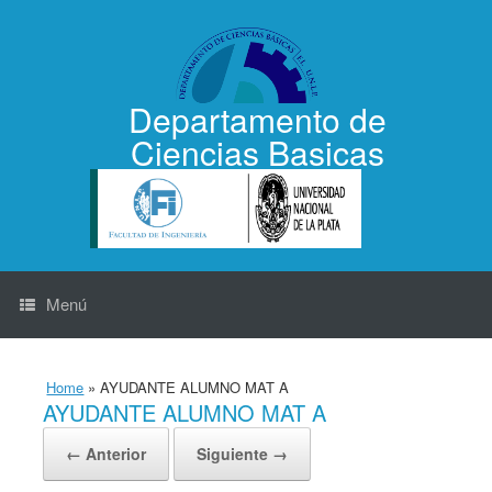
Saltar
al
contenido
Departamento de
Ciencias Basicas
Menú
Home
»
AYUDANTE ALUMNO MAT A
AYUDANTE ALUMNO MAT A
← Anterior
Siguiente →